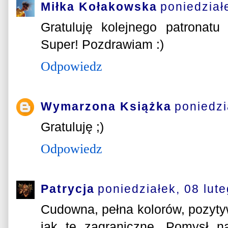
Miłka Kołakowska
poniedział
Gratuluję kolejnego patronatu
Super! Pozdrawiam :)
Odpowiedz
Wymarzona Książka
poniedzi
Gratuluję ;)
Odpowiedz
Patrycja
poniedziałek, 08 lut
Cudowna, pełna kolorów, pozyt
jak te zagraniczne. Pomysł n