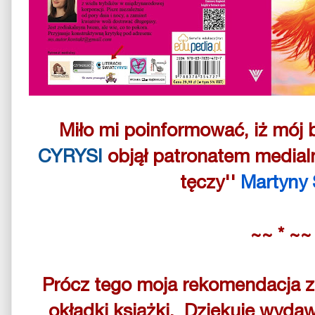
Miło mi poinformować, iż mój 
CYRYSI
objął patronatem medial
tęczy''
Martyny 
~~ * ~~
P
rócz tego
moja rekomendacja zn
okładki książki.
Dziękuję
wydaw