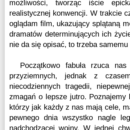
możliwości, tworząc iście epi
realistycznej konwencji. W trakcie 
oglądam film, ukazujący splątaną mo
dramatów determinujących ich życi
nie da się opisać, to trzeba samemu '
Początkowo fabuła rzuca nas 
przyziemnych, jednak z czase
niecodziennych tragedii, niepewne
zmagań o lepsze jutro. Poznajemy 
którzy jak każdy z nas mają cele, m
pewnego dnia wszystko nagle le
nadchodzącej wojny. W jednej chw