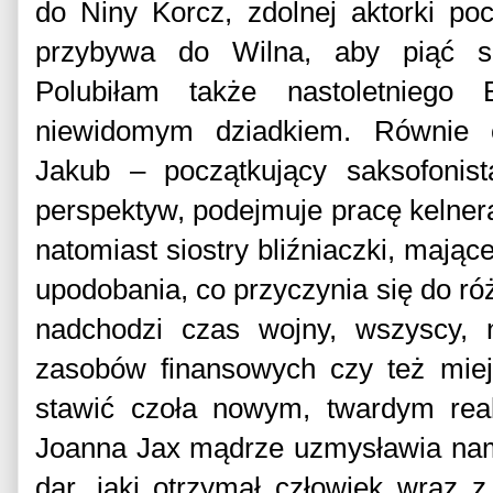
do Niny Korcz, zdolnej aktorki po
przybywa do Wilna, aby piąć si
Polubiłam także nastoletniego B
niewidomym dziadkiem. Równie 
Jakub – początkujący saksofonist
perspektyw, podejmuje pracę kelner
natomiast siostry bliźniaczki, mając
upodobania,
co przyczynia się do ró
nadchodzi czas wojny, wszyscy, n
zasobów finansowych czy też mie
stawić czoła nowym, twardym rea
Joanna Jax mądrze uzmysławia nam
dar, jaki otrzymał człowiek wraz 