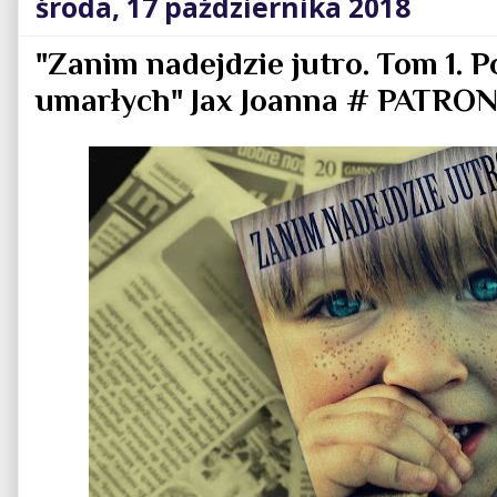
środa, 17 października 2018
"Zanim nadejdzie jutro. Tom 1. P
umarłych" Jax Joanna # PATR