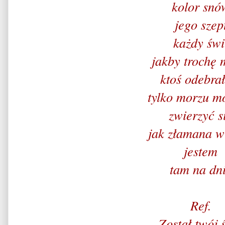
kolor snó
jego szep
każdy świ
jakby trochę 
ktoś odebra
tylko morzu m
zwierzyć s
jak złamana w
jestem
tam na dn
Ref.
Został twój 