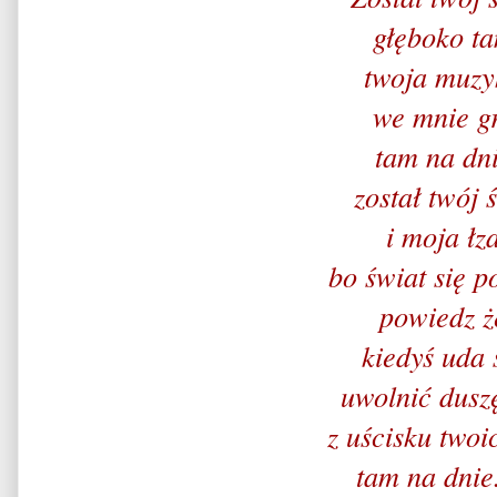
głęboko t
twoja muzy
we mnie g
tam na dn
został twój 
i moja łz
bo świat się p
powiedz ż
kiedyś uda 
uwolnić dusz
z uścisku twoi
tam na dnie.