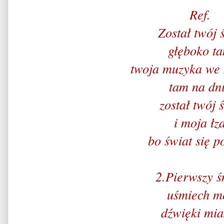
Ref.
Został twój 
głęboko t
twoja muzyka we 
tam na dn
został twój 
i moja łz
bo świat się p
2.Pierwszy ś
uśmiech m
dźwięki mia