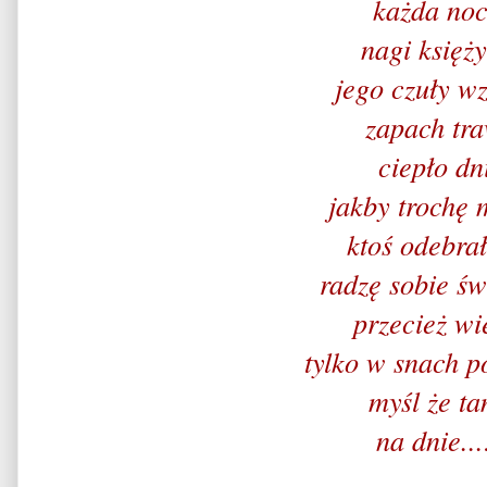
każda noc
nagi księży
jego czuły w
zapach tr
ciepło dn
jakby trochę 
ktoś odebra
radzę sobie św
przecież wi
tylko w snach 
myśl że t
na dnie...