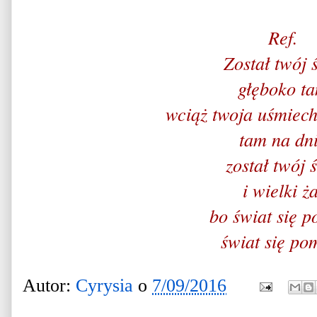
Ref.
Został twój 
głęboko t
wciąż twoja uśmiech
tam na dn
został twój 
i wielki ża
bo świat się p
świat się pom
Autor:
Cyrysia
o
7/09/2016