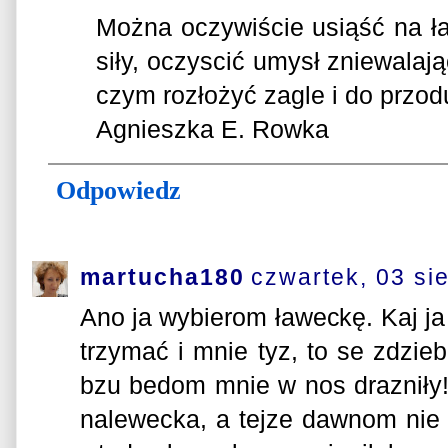
Można oczywiście usiąść na ł
siły, oczyscić umysł zniewal
czym rozłożyć zagle i do przodu
Agnieszka E. Rowka
Odpowiedz
martucha180
czwartek, 03 si
Ano ja wybierom ławeckę. Kaj ja 
trzymać i mnie tyz, to se zdzie
bzu bedom mnie w nos drazniły
nalewecka, a tejze dawnom nie pi