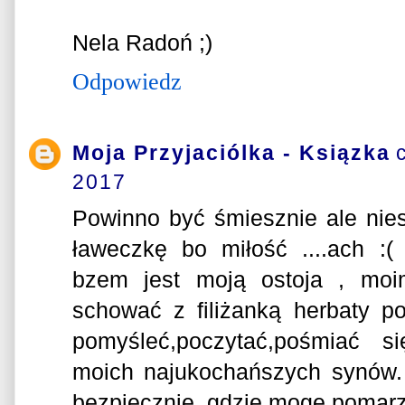
Nela Radoń ;)
Odpowiedz
Moja Przyjaciólka - Ksiązka
2017
Powinno być śmiesznie ale niest
ławeczkę bo miłość ....ach 
bzem jest moją ostoja , mo
schować z filiżanką herbaty p
pomyśleć,poczytać,pośmiać s
moich najukochańszych synów. 
bezpiecznie, gdzie mogę pomarzy