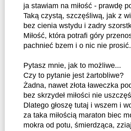
ja stawiam na miłość - prawdę p
Taką czystą, szczęśliwą, jak z w
bez cienia wstydu i zadry szorstki
Miłość, która potrafi góry przenos
pachnieć bzem i o nic nie prosić.
Pytasz mnie, jak to możliwe...
Czy to pytanie jest żartobliwe?
Żadna, nawet złota ławeczka p
bez skrzydeł miłości nie uszczęśl
Dlatego głoszę tutaj i wszem i w
za taka miłością maraton biec m
mokra od potu, śmierdząca, zzia