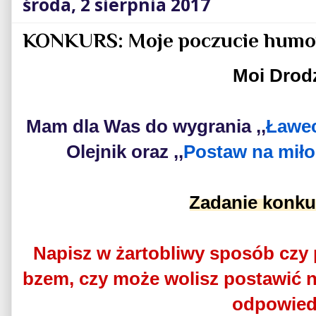
środa, 2 sierpnia 2017
KONKURS: Moje poczucie humor
Moi Drod
Mam dla Was do wygrania ,,
Ławe
Olejnik oraz ,,
Postaw na mił
Zadanie konk
Napisz w żartobliwy sposób czy 
bzem, czy może wolisz postawić n
odpowied