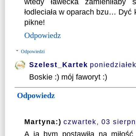
wtedy ławecka zamieniłaby 
łodleciała w oparach bzu… Dyć k
pikne!
Odpowiedz
Odpowiedzi
Szelest_Kartek
poniedziałek
Boskie :) mój faworyt :)
Odpowiedz
Martyna:)
czwartek, 03 sierpn
A ja bym postawiła na miłość