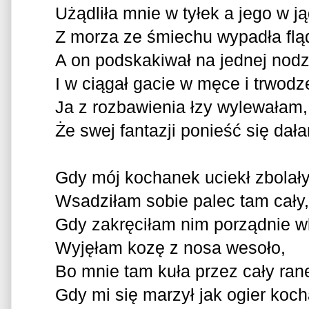
Użądliła mnie w tyłek a jego w ją
Z morza ze śmiechu wypadła flą
A on podskakiwał na jednej nodz
I w ciągał gacie w męce i trwodz
Ja z rozbawienia łzy wylewałam,
Że swej fantazji ponieść się dał
Gdy mój kochanek uciekł zbolały
Wsadziłam sobie palec tam cały,
Gdy zakręciłam nim porządnie w
Wyjęłam kozę z nosa wesoło,
Bo mnie tam kuła przez cały ran
Gdy mi się marzył jak ogier koch