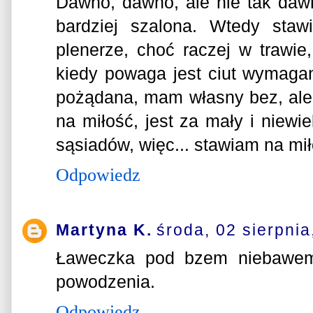
Dawno, dawno, ale nie tak daw
bardziej szalona. Wtedy sta
plenerze, choć raczej w trawie
kiedy powaga jest ciut wymag
pożądana, mam własny bez, ale
na miłość, jest za mały i niewi
sąsiadów, więc... stawiam na mił
Odpowiedz
Martyna K.
środa, 02 sierpnia
Ławeczka pod bzem niebawem
powodzenia.
Odpowiedz