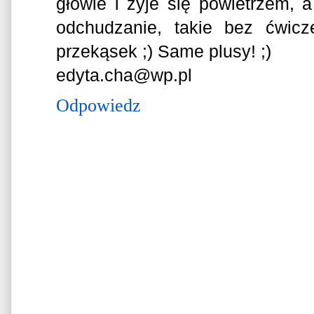
głowie i żyje się powietrzem,
odchudzanie, takie bez ćwicz
przekąsek ;) Same plusy! ;)
edyta.cha@wp.pl
Odpowiedz