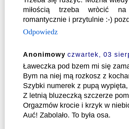
miłością trzeba wròcić na 
romantycznie i przytulnie :-) p
Odpowiedz
Anonimowy
czwartek, 03 sier
Ławeczka pod bzem mi się zama
Bym na niej mą rozkosz z kochan
Szybki numerek z pupą wypięta,
Z letnią bluzeczką szczerze pom
Orgazmów krocie i krzyk w niebi
Auć! Zabolało. To była osa.