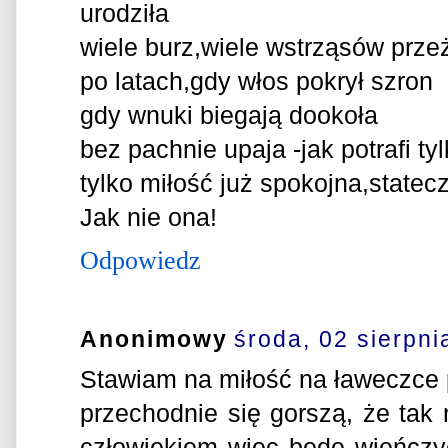
urodziła
wiele burz,wiele wstrząsów przeż
po latach,gdy włos pokrył szron
gdy wnuki biegają dookoła
bez pachnie upaja -jak potrafi ty
tylko miłość już spokojna,statec
Jak nie ona!
Odpowiedz
Anonimowy
środa, 02 sierpni
Stawiam na miłość na ławeczce p
przechodnie się gorszą, że ta
człowiekiem więc będę wieńczy