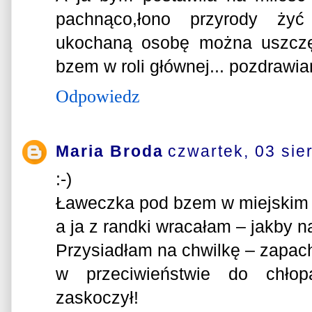
pachnąco,łono przyrody żyć 
ukochaną osobę można uszczę
bzem w roli głównej... pozdrawi
Odpowiedz
Maria Broda
czwartek, 03 sie
:-)
Ławeczka pod bzem w miejskim p
a ja z randki wracałam – jakby n
Przysiadłam na chwilkę – zapac
w przeciwieństwie do chłop
zaskoczył!