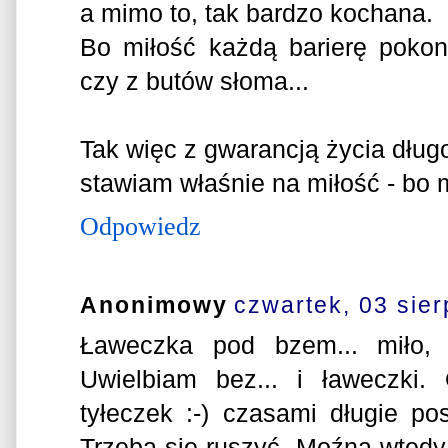
a mimo to, tak bardzo kochana.
Bo miłość każdą barierę pokon
czy z butów słoma...
Tak więc z gwarancją życia długo
stawiam właśnie na miłość - b
Odpowiedz
Anonimowy
czwartek, 03 sier
Ławeczka pod bzem... miło, 
Uwielbiam bez... i ławeczki.
tyłeczek :-) czasami długie po
Trzeba się ruszyć. Moźna wtedy 