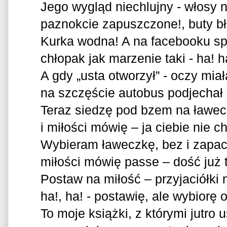
Jego wygląd niechlujny - włosy 
paznokcie zapuszczone!, buty b
Kurka wodna! A na facebooku spo
chłopak jak marzenie taki - ha! h
A gdy „usta otworzył” - oczy mia
na szczęście autobus podjechał
Teraz siedzę pod bzem na ławec
i miłości mówię – ja ciebie nie c
Wybieram ławeczkę, bez i zapac
miłości mówię passe – dość już 
Postaw na miłość – przyjaciółki
ha!, ha! - postawię, ale wybiorę 
To moje książki, z którymi jutro