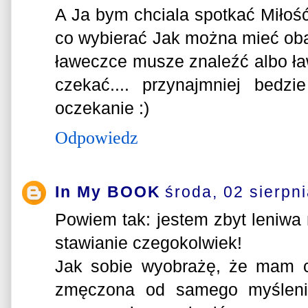
A Ja bym chciala spotkać Miło
co wybierać Jak można mieć oba.
ławeczce musze znaleźć albo ł
czekać.... przynajmniej bedz
oczekanie :)
Odpowiedz
In My BOOK
środa, 02 sierpn
Powiem tak: jestem zbyt leniwa 
stawianie czegokolwiek!
Jak sobie wyobrażę, że mam coś 
zmęczona od samego myśleni