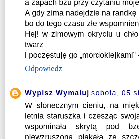
a zapach bzu przy czytaniu moj
A gdy zima nadejdzie na randkę
bo do tego czasu złe wspomnien
Hej! w zimowym okryciu u chło
twarz
i poczęstuję go „mordoklejkami” 
Odpowiedz
Wypisz Wymaluj
sobota, 05 s
W słonecznym cieniu, na mięk
letnia staruszka i czesząc swoj
wspominała skrytą pod bz
niewzruszona płakała ze szcz